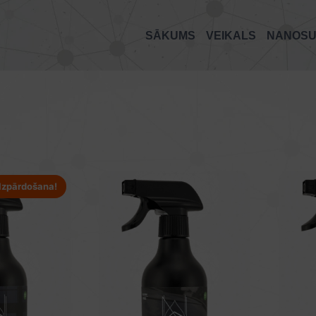
SĀKUMS
VEIKALS
NANOS
Izpārdošana!