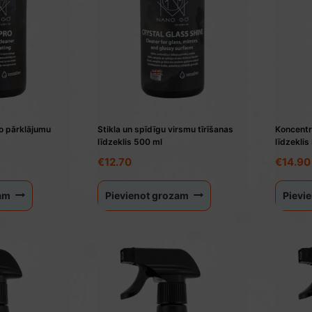
ano pārklājumu
Stikla un spīdīgu virsmu tīrīšanas
Koncentrē
līdzeklis 500 ml
līdzekli
urrent
€
12.70
€
14.90
ice
:
zam
Pievienot grozam
Pievi
1.95.