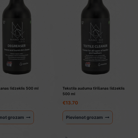
anas līdzeklis 500 ml
Tekstila auduma tīrīšanas līdzeklis
500 ml
€
13.70
enot grozam
Pievienot grozam