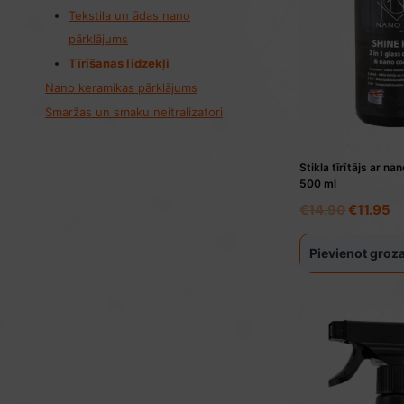
Tekstila un ādas nano
pārklājums
Tīrīšanas līdzekļi
Nano keramikas pārklājums
Smaržas un smaku neitralizatori
Stikla tīrītājs ar n
500 ml
Original
C
€
14.90
€
11.95
price
pr
was:
is
Pievienot gro
€14.90.
€1