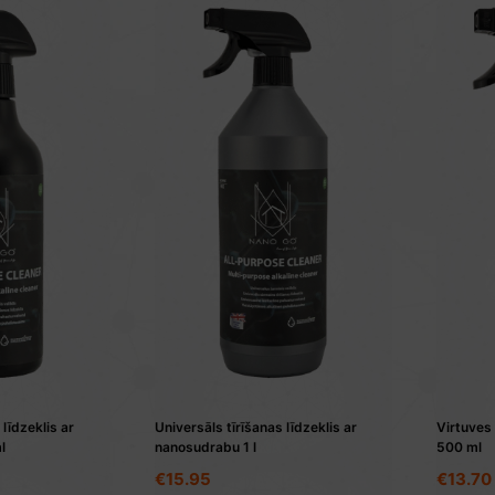
 līdzeklis ar
Universāls tīrīšanas līdzeklis ar
Virtuves 
l
nanosudrabu 1 l
500 ml
€
15.95
€
13.70