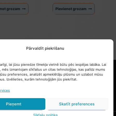
enot grozam
Pievienot grozam
Pārvaldīt piekrišanu
rīgi, lai jūsu pieredze tīmekļa vietnē būtu pēc iespējas labāka. Lai
PALĪDZĪBA & INFORMĀCIJA
, mēs izmantojam sīkfailus un citas tehnoloģijas, kas palīdz mums
 jūsu preferences, analizēt apmeklētāju plūsmu un uzlabot mūsu
Sazināties
s. Izvēlieties, kurām tehnoloģijām jūs piekrītat.
Noteikumi atsauksmju un vērtējumu apstrādei
Sikdatnu izmantosanas noteikumi
rvices
Pieņemt
Skatīt preferences
Sīkfailu politika