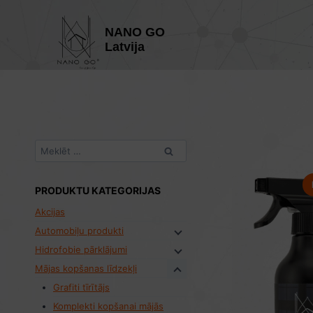
Skip
to
NANO GO
content
Latvija
Meklēt:
PRODUKTU KATEGORIJAS
Akcijas
Automobiļu produkti
Hidrofobie pārklājumi
Mājas kopšanas līdzekļi
Grafiti tīrītājs
Komplekti kopšanai mājās