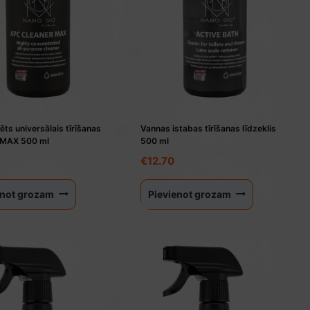
ts universālais tīrīšanas
Vannas istabas tīrīšanas līdzeklis
s MAX 500 ml
500 ml
€
12.70
enot grozam
Pievienot grozam