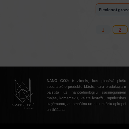
Pievienot gro
1
2
NANO GO®
ir zīmols, kas piedāvā plašu
specializēto produktu klāstu, kura produkcija ir
balstīta uz nanotehnoloģiju sasniegumiem
mājas, komercēku, valsts iestāžu, rūpniecības
uzņēmumu, automašīnu un citu iekārtu apkopei
un tīrīšanai.