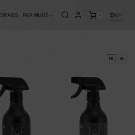
LV
UDRABS
PAR MUMS
0