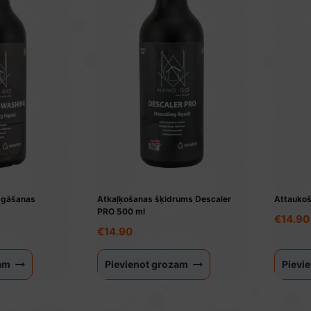
zgāšanas
Atkaļķošanas šķidrums Descaler
Attaukoš
PRO 500 ml
€
14.90
€
14.90
zam
Pievienot grozam
Pievi