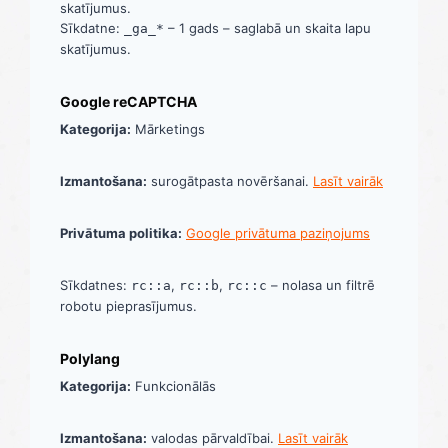
skatījumus.
Sīkdatne:
– 1 gads – saglabā un skaita lapu
_ga_*
skatījumus.
Google reCAPTCHA
Kategorija:
Mārketings
Izmantošana:
surogātpasta novēršanai.
Lasīt vairāk
Privātuma politika:
Google privātuma paziņojums
Sīkdatnes:
,
,
– nolasa un filtrē
rc::a
rc::b
rc::c
robotu pieprasījumus.
Polylang
Kategorija:
Funkcionālās
Izmantošana:
valodas pārvaldībai.
Lasīt vairāk