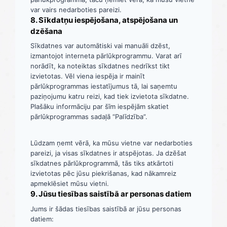
var vairs nedarboties pareizi.
8. Sīkdatņu iespējošana, atspējošana un
dzēšana
Sīkdatnes var automātiski vai manuāli dzēst,
izmantojot interneta pārlūkprogrammu. Varat arī
norādīt, ka noteiktas sīkdatnes nedrīkst tikt
izvietotas. Vēl viena iespēja ir mainīt
pārlūkprogrammas iestatījumus tā, lai saņemtu
paziņojumu katru reizi, kad tiek izvietota sīkdatne.
Plašāku informāciju par šīm iespējām skatiet
pārlūkprogrammas sadaļā “Palīdzība”.
Lūdzam ņemt vērā, ka mūsu vietne var nedarboties
pareizi, ja visas sīkdatnes ir atspējotas. Ja dzēšat
sīkdatnes pārlūkprogrammā, tās tiks atkārtoti
izvietotas pēc jūsu piekrišanas, kad nākamreiz
apmeklēsiet mūsu vietni.
9. Jūsu tiesības saistībā ar personas datiem
Jums ir šādas tiesības saistībā ar jūsu personas
datiem: