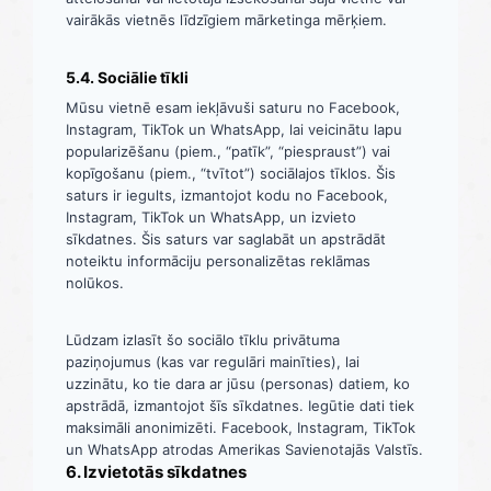
vairākās vietnēs līdzīgiem mārketinga mērķiem.
5.4. Sociālie tīkli
Mūsu vietnē esam iekļāvuši saturu no Facebook,
Instagram, TikTok un WhatsApp, lai veicinātu lapu
popularizēšanu (piem., “patīk”, “piespraust”) vai
kopīgošanu (piem., “tvītot”) sociālajos tīklos. Šis
saturs ir iegults, izmantojot kodu no Facebook,
Instagram, TikTok un WhatsApp, un izvieto
sīkdatnes. Šis saturs var saglabāt un apstrādāt
noteiktu informāciju personalizētas reklāmas
nolūkos.
Lūdzam izlasīt šo sociālo tīklu privātuma
paziņojumus (kas var regulāri mainīties), lai
uzzinātu, ko tie dara ar jūsu (personas) datiem, ko
apstrādā, izmantojot šīs sīkdatnes. Iegūtie dati tiek
maksimāli anonimizēti. Facebook, Instagram, TikTok
un WhatsApp atrodas Amerikas Savienotajās Valstīs.
6. Izvietotās sīkdatnes