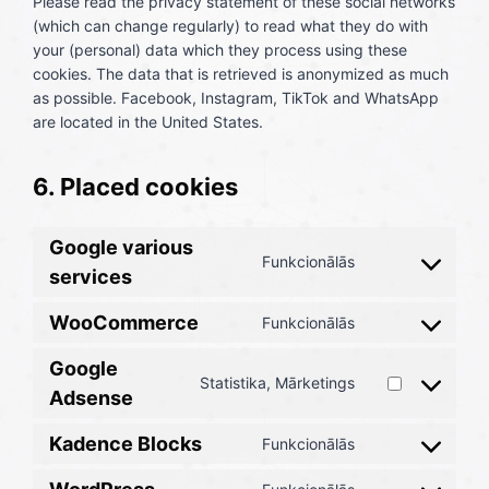
Please read the privacy statement of these social networks
(which can change regularly) to read what they do with
your (personal) data which they process using these
cookies. The data that is retrieved is anonymized as much
as possible. Facebook, Instagram, TikTok and WhatsApp
are located in the United States.
6. Placed cookies
Google various
Funkcionālās
C
services
o
WooCommerce
n
Funkcionālās
C
s
o
Google
e
n
Statistika, Mārketings
n
C
Adsense
s
t
o
e
t
Kadence Blocks
n
Funkcionālās
n
C
o
s
t
o
s