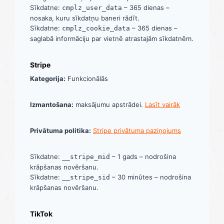
Sīkdatne:
– 365 dienas –
cmplz_user_data
nosaka, kuru sīkdatņu baneri rādīt.
Sīkdatne:
– 365 dienas –
cmplz_cookie_data
saglabā informāciju par vietnē atrastajām sīkdatnēm.
Stripe
Kategorija:
Funkcionālās
Izmantošana:
maksājumu apstrādei.
Lasīt vairāk
Privātuma politika:
Stripe privātuma paziņojums
Sīkdatne:
– 1 gads – nodrošina
__stripe_mid
krāpšanas novēršanu.
Sīkdatne:
– 30 minūtes – nodrošina
__stripe_sid
krāpšanas novēršanu.
TikTok