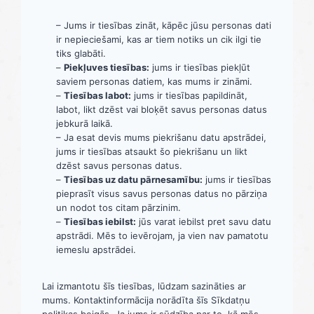
– Jums ir tiesības zināt, kāpēc jūsu personas dati
ir nepieciešami, kas ar tiem notiks un cik ilgi tie
tiks glabāti.
–
Piekļuves tiesības:
jums ir tiesības piekļūt
saviem personas datiem, kas mums ir zināmi.
–
Tiesības labot:
jums ir tiesības papildināt,
labot, likt dzēst vai bloķēt savus personas datus
jebkurā laikā.
– Ja esat devis mums piekrišanu datu apstrādei,
jums ir tiesības atsaukt šo piekrišanu un likt
dzēst savus personas datus.
–
Tiesības uz datu pārnesamību:
jums ir tiesības
pieprasīt visus savus personas datus no pārziņa
un nodot tos citam pārzinim.
–
Tiesības iebilst:
jūs varat iebilst pret savu datu
apstrādi. Mēs to ievērojam, ja vien nav pamatotu
iemeslu apstrādei.
Lai izmantotu šīs tiesības, lūdzam sazināties ar
mums. Kontaktinformācija norādīta šīs Sīkdatņu
politikas beigās. Ja jums ir sūdzība par to, kā mēs