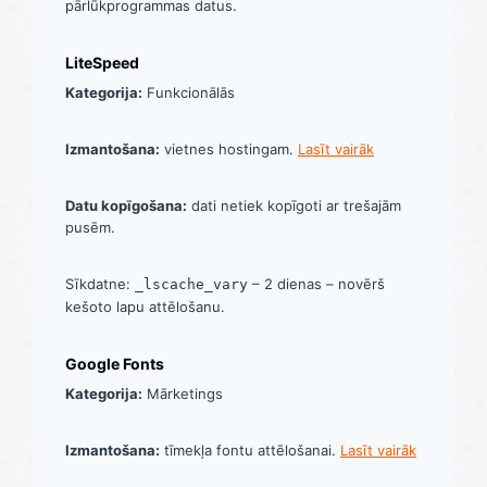
pārlūkprogrammas datus.
LiteSpeed
Kategorija:
Funkcionālās
Izmantošana:
vietnes hostingam.
Lasīt vairāk
Datu kopīgošana:
dati netiek kopīgoti ar trešajām
pusēm.
Sīkdatne:
– 2 dienas – novērš
_lscache_vary
kešoto lapu attēlošanu.
Google Fonts
Kategorija:
Mārketings
Izmantošana:
tīmekļa fontu attēlošanai.
Lasīt vairāk