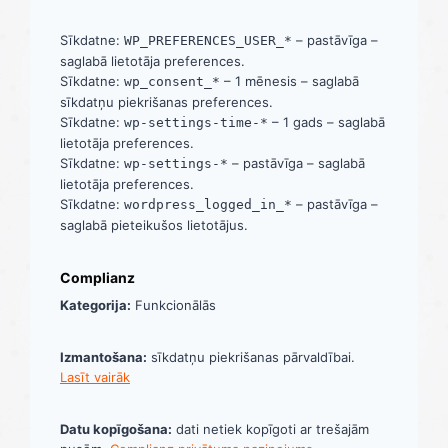
Sīkdatne:
– pastāvīga –
WP_PREFERENCES_USER_*
saglabā lietotāja preferences.
Sīkdatne:
– 1 mēnesis – saglabā
wp_consent_*
sīkdatņu piekrišanas preferences.
Sīkdatne:
– 1 gads – saglabā
wp-settings-time-*
lietotāja preferences.
Sīkdatne:
– pastāvīga – saglabā
wp-settings-*
lietotāja preferences.
Sīkdatne:
– pastāvīga –
wordpress_logged_in_*
saglabā pieteikušos lietotājus.
Complianz
Kategorija:
Funkcionālās
Izmantošana:
sīkdatņu piekrišanas pārvaldībai.
Lasīt vairāk
Datu kopīgošana:
dati netiek kopīgoti ar trešajām