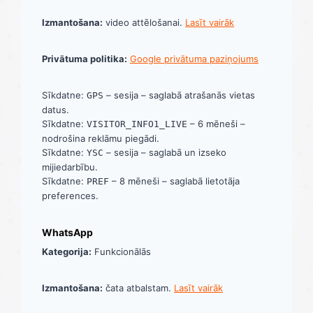
Izmantošana:
video attēlošanai.
Lasīt vairāk
Privātuma politika:
Google privātuma paziņojums
Sīkdatne:
– sesija – saglabā atrašanās vietas
GPS
datus.
Sīkdatne:
– 6 mēneši –
VISITOR_INFO1_LIVE
nodrošina reklāmu piegādi.
Sīkdatne:
– sesija – saglabā un izseko
YSC
mijiedarbību.
Sīkdatne:
– 8 mēneši – saglabā lietotāja
PREF
preferences.
WhatsApp
Kategorija:
Funkcionālās
Izmantošana:
čata atbalstam.
Lasīt vairāk