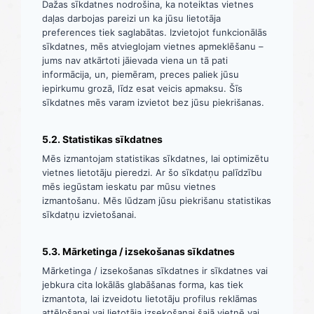
Dažas sīkdatnes nodrošina, ka noteiktas vietnes
daļas darbojas pareizi un ka jūsu lietotāja
preferences tiek saglabātas. Izvietojot funkcionālās
sīkdatnes, mēs atvieglojam vietnes apmeklēšanu –
jums nav atkārtoti jāievada viena un tā pati
informācija, un, piemēram, preces paliek jūsu
iepirkumu grozā, līdz esat veicis apmaksu. Šīs
sīkdatnes mēs varam izvietot bez jūsu piekrišanas.
5.2. Statistikas sīkdatnes
Mēs izmantojam statistikas sīkdatnes, lai optimizētu
vietnes lietotāju pieredzi. Ar šo sīkdatņu palīdzību
mēs iegūstam ieskatu par mūsu vietnes
izmantošanu. Mēs lūdzam jūsu piekrišanu statistikas
sīkdatņu izvietošanai.
5.3. Mārketinga / izsekošanas sīkdatnes
Mārketinga / izsekošanas sīkdatnes ir sīkdatnes vai
jebkura cita lokālās glabāšanas forma, kas tiek
izmantota, lai izveidotu lietotāju profilus reklāmas
attēlošanai vai lietotāja izsekošanai šajā vietnē vai