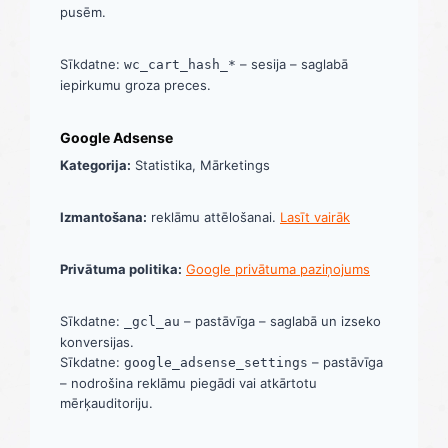
pusēm.
Sīkdatne:
– sesija – saglabā
wc_cart_hash_*
iepirkumu groza preces.
Google Adsense
Kategorija:
Statistika, Mārketings
Izmantošana:
reklāmu attēlošanai.
Lasīt vairāk
Privātuma politika:
Google privātuma paziņojums
Sīkdatne:
– pastāvīga – saglabā un izseko
_gcl_au
konversijas.
Sīkdatne:
– pastāvīga
google_adsense_settings
– nodrošina reklāmu piegādi vai atkārtotu
mērķauditoriju.