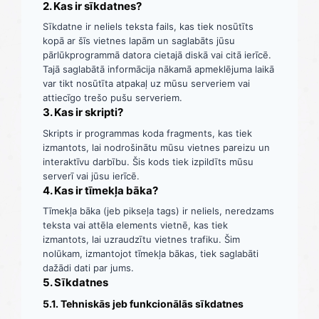
2. Kas ir sīkdatnes?
Sīkdatne ir neliels teksta fails, kas tiek nosūtīts
kopā ar šīs vietnes lapām un saglabāts jūsu
pārlūkprogrammā datora cietajā diskā vai citā ierīcē.
Tajā saglabātā informācija nākamā apmeklējuma laikā
var tikt nosūtīta atpakaļ uz mūsu serveriem vai
attiecīgo trešo pušu serveriem.
3. Kas ir skripti?
Skripts ir programmas koda fragments, kas tiek
izmantots, lai nodrošinātu mūsu vietnes pareizu un
interaktīvu darbību. Šis kods tiek izpildīts mūsu
serverī vai jūsu ierīcē.
4. Kas ir tīmekļa bāka?
Tīmekļa bāka (jeb pikseļa tags) ir neliels, neredzams
teksta vai attēla elements vietnē, kas tiek
izmantots, lai uzraudzītu vietnes trafiku. Šim
nolūkam, izmantojot tīmekļa bākas, tiek saglabāti
dažādi dati par jums.
5. Sīkdatnes
5.1. Tehniskās jeb funkcionālās sīkdatnes