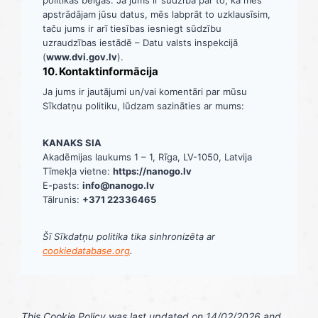
apstrādājam jūsu datus, mēs labprāt to uzklausīsim,
taču jums ir arī tiesības iesniegt sūdzību
uzraudzības iestādē – Datu valsts inspekcijā
(
www.dvi.gov.lv
).
10. Kontaktinformācija
Ja jums ir jautājumi un/vai komentāri par mūsu
Sīkdatņu politiku, lūdzam sazināties ar mums:
KANAKS SIA
Akadēmijas laukums 1 – 1, Rīga, LV-1050, Latvija
Tīmekļa vietne:
https://nanogo.lv
E-pasts:
info@nanogo.lv
Tālrunis:
+371 22336465
Šī Sīkdatņu politika tika sinhronizēta ar
cookiedatabase.org
.
This Cookie Policy was last updated on 14/02/2026 and