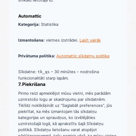
unikālu lietotāja ID.
Automattic
Kategorija:
Statistika
Izmantošana:
vietnes izstrādei.
Lasīt vairāk
Privātuma politika:
Automattic sīkdatņu politika
Sīkdatne:
– 30 minūtes – nodrošina
tk_qs
funkcionalitāti starp lapām.
7. Piekrišana
Pirmo reizi apmeklējot mūsu vietni, mēs parādām
uznirstošo logu ar skaidrojumu par sīkdatnēm.
Tiklīdz noklikšķināt uz “Saglabāt preferences”, jūs
piekrītat, ka mēs izmantojam tās sīkdatņu
kategorijas un spraudņus, ko izvēlējāties
uznirstošajā logā, kā aprakstīts šajā Sīkdatņu
politikā. Sīkdatņu lietošanu varat atspējot
pārlūkprogrammā, taču ņemiet vērā, ka mūsu vietne