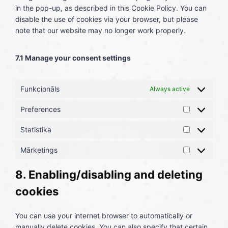
t
i
o
c
s
w
r
u
in the pop-up, as described in this Cookie Policy. You can
l
-
d
e
c
s
h
h
v
t
disable the use of cookies via your browser, but please
e
f
r
e
e
a
a
i
u
note that our website may no longer work properly.
-
o
-
m
r
t
c
b
m
n
j
i
v
s
e
e
a
t
s
c
i
7.1 Manage your consent settings
a
a
p
s
r
c
p
u
s
o
e
p
t
Funkcionāls
Always active
s
m
o
o
i
m
Preferences
f
s
P
a
t
c
r
Statistika
t
S
-
e
e
t
t
c
l
f
Mārketings
i
M
a
l
l
e
c
ā
t
a
a
r
8. Enabling/disabling and deleting
r
i
r
n
e
k
cookies
s
i
e
n
e
t
t
o
c
t
i
y
u
e
You can use your internet browser to automatically or
i
k
s
s
manually delete cookies. You can also specify that certain