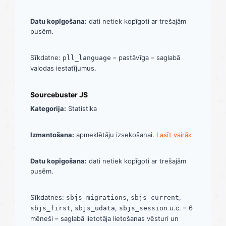
Datu kopīgošana:
dati netiek kopīgoti ar trešajām
pusēm.
Sīkdatne:
– pastāvīga – saglabā
pll_language
valodas iestatījumus.
Sourcebuster JS
Kategorija:
Statistika
Izmantošana:
apmeklētāju izsekošanai.
Lasīt vairāk
Datu kopīgošana:
dati netiek kopīgoti ar trešajām
pusēm.
Sīkdatnes:
,
,
sbjs_migrations
sbjs_current
,
,
u.c. – 6
sbjs_first
sbjs_udata
sbjs_session
mēneši – saglabā lietotāja lietošanas vēsturi un