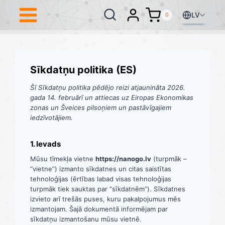
Skip
to
LV
0
content
Sīkdatņu politika (ES)
Šī Sīkdatņu politika pēdējo reizi atjaunināta 2026.
gada 14. februārī un attiecas uz Eiropas Ekonomikas
zonas un Šveices pilsoņiem un pastāvīgajiem
iedzīvotājiem.
1. Ievads
Mūsu tīmekļa vietne
https://nanogo.lv
(turpmāk –
“vietne”) izmanto sīkdatnes un citas saistītas
tehnoloģijas (ērtības labad visas tehnoloģijas
turpmāk tiek sauktas par “sīkdatnēm”). Sīkdatnes
izvieto arī trešās puses, kuru pakalpojumus mēs
izmantojam. Šajā dokumentā informējam par
sīkdatņu izmantošanu mūsu vietnē.