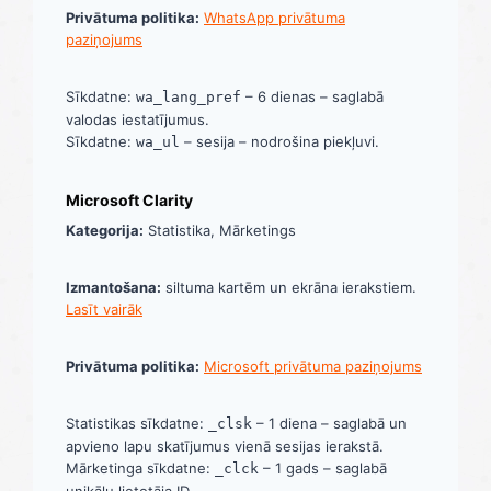
Privātuma politika:
WhatsApp privātuma
paziņojums
Sīkdatne:
– 6 dienas – saglabā
wa_lang_pref
valodas iestatījumus.
Sīkdatne:
– sesija – nodrošina piekļuvi.
wa_ul
Microsoft Clarity
Kategorija:
Statistika, Mārketings
Izmantošana:
siltuma kartēm un ekrāna ierakstiem.
Lasīt vairāk
Privātuma politika:
Microsoft privātuma paziņojums
Statistikas sīkdatne:
– 1 diena – saglabā un
_clsk
apvieno lapu skatījumus vienā sesijas ierakstā.
Mārketinga sīkdatne:
– 1 gads – saglabā
_clck