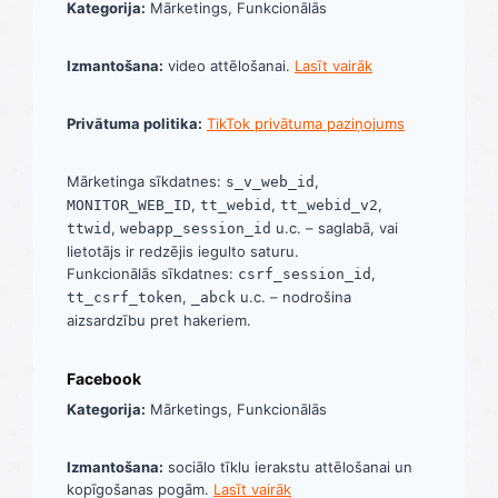
Kategorija:
Mārketings, Funkcionālās
Izmantošana:
video attēlošanai.
Lasīt vairāk
Privātuma politika:
TikTok privātuma paziņojums
Mārketinga sīkdatnes:
,
s_v_web_id
,
,
,
MONITOR_WEB_ID
tt_webid
tt_webid_v2
,
u.c. – saglabā, vai
ttwid
webapp_session_id
lietotājs ir redzējis iegulto saturu.
Funkcionālās sīkdatnes:
,
csrf_session_id
,
u.c. – nodrošina
tt_csrf_token
_abck
aizsardzību pret hakeriem.
Facebook
Kategorija:
Mārketings, Funkcionālās
Izmantošana:
sociālo tīklu ierakstu attēlošanai un
kopīgošanas pogām.
Lasīt vairāk