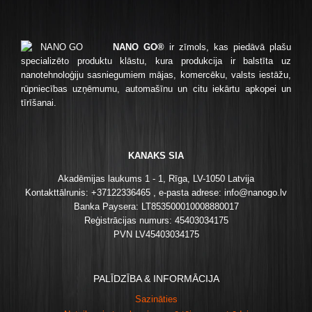
NANO GO®
ir zīmols, kas piedāvā plašu
specializēto produktu klāstu, kura produkcija ir balstīta uz
nanotehnoloģiju sasniegumiem mājas, komercēku, valsts iestāžu,
rūpniecības uzņēmumu, automašīnu un citu iekārtu apkopei un
tīrīšanai.
KANAKS SIA
Akadēmijas laukums 1 - 1, Rīga, LV-1050 Latvija
Kontakttālrunis: +37122336465 , e-pasta adrese: info@nanogo.lv
Banka Paysera: LT853500010008880017
Reģistrācijas numurs: 45403034175
PVN LV45403034175
PALĪDZĪBA & INFORMĀCIJA
Sazināties