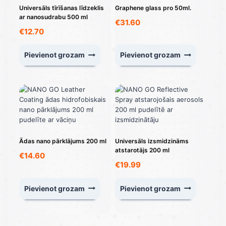
Universāls tīrīšanas līdzeklis
Graphene glass pro 50ml.
ar nanosudrabu 500 ml
€
31.60
€
12.70
Pievienot grozam
Pievienot grozam
Ādas nano pārklājums 200 ml
Universāls izsmidzināms
atstarotājs 200 ml
€
14.60
€
19.99
Pievienot grozam
Pievienot grozam