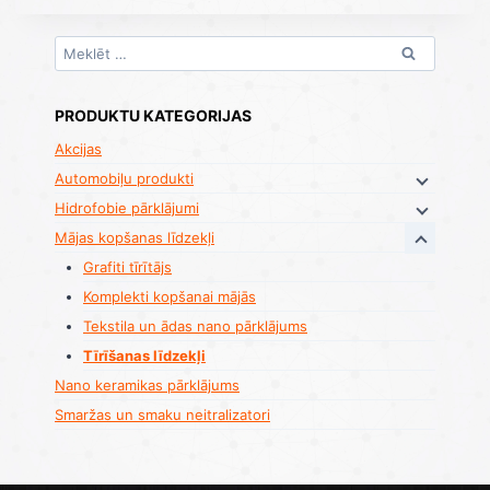
Meklēt:
PRODUKTU KATEGORIJAS
Akcijas
Automobiļu produkti
Hidrofobie pārklājumi
Mājas kopšanas līdzekļi
Grafiti tīrītājs
Komplekti kopšanai mājās
Tekstila un ādas nano pārklājums
Tīrīšanas līdzekļi
Nano keramikas pārklājums
Smaržas un smaku neitralizatori