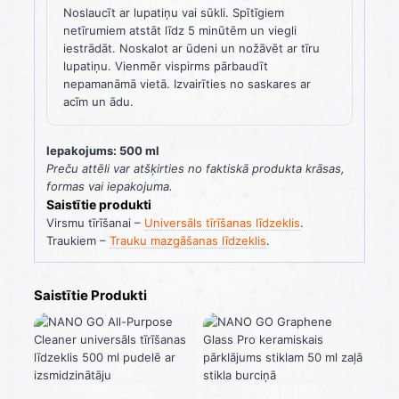
Noslaucīt ar lupatiņu vai sūkli. Spītīgiem
netīrumiem atstāt līdz 5 minūtēm un viegli
iestrādāt. Noskalot ar ūdeni un nožāvēt ar tīru
lupatiņu. Vienmēr vispirms pārbaudīt
nepamanāmā vietā. Izvairīties no saskares ar
acīm un ādu.
Iepakojums: 500 ml
Preču attēli var atšķirties no faktiskā produkta krāsas,
formas vai iepakojuma.
Saistītie produkti
Virsmu tīrīšanai –
Universāls tīrīšanas līdzeklis
.
Traukiem –
Trauku mazgāšanas līdzeklis
.
Saistītie Produkti