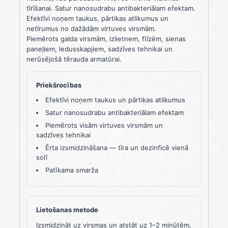
tīrīšanai. Satur nanosudrabu antibakteriālam efektam.
Efektīvi noņem taukus, pārtikas atlikumus un
netīrumus no dažādām virtuves virsmām.
Piemērots galda virsmām, izlietnem, flīzēm, sienas
paneļiem, ledusskapjiem, sadzīves tehnikai un
nerūsējošā tērauda armatūrai.
Priekšrocības
Efektīvi noņem taukus un pārtikas atlikumus
Satur nanosudrabu antibakteriālam efektam
Piemērots visām virtuves virsmām un
sadzīves tehnikai
Ērta izsmidzināšana — tīra un dezinficē vienā
solī
Patīkama smarža
Lietošanas metode
Izsmidzināt uz virsmas un atstāt uz 1–2 minūtēm.