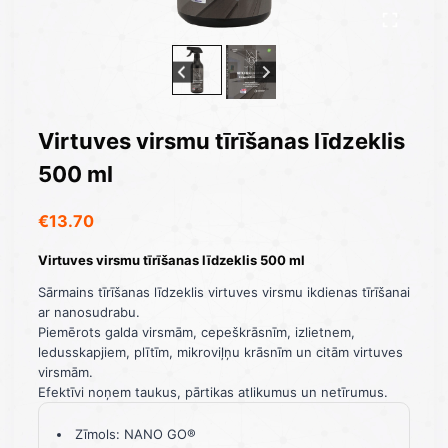
Virtuves virsmu tīrīšanas līdzeklis
500 ml
€
13.70
Virtuves virsmu tīrīšanas līdzeklis 500 ml
Sārmains tīrīšanas līdzeklis virtuves virsmu ikdienas tīrīšanai
ar nanosudrabu.
Piemērots galda virsmām, cepeškrāsnīm, izlietnem,
ledusskapjiem, plītīm, mikroviļņu krāsnīm un citām virtuves
virsmām.
Efektīvi noņem taukus, pārtikas atlikumus un netīrumus.
Zīmols: NANO GO®