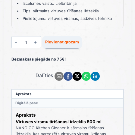
Izcelsmes valsts: Lielbritānija
Tips: sārmains virtuves tīrīšanas līdzeklis
Pielietojums: virtuves virsmas, sadzīves tehnika
Virtuves
Pievienot grozam
virsmu
tīrīšanas
līdzeklis
Bezmaksas piegāde no 75€!
500
ml
Dalīties
daudzums
Apraksts
Digitālā pase
Apraksts
Virtuves virsmu tīrīšanas līdzeklis 500 ml
NANO GO Kitchen Cleaner ir sārmains tīrīšanas
līdzeklis, kas paredzēts virtuves virsmu ikdienas