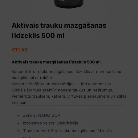
Aktīvais trauku mazgāšanas
līdzeklis 500 ml
€
11.50
Aktīvais trauku mazgāšanas līdzeklis 500 ml
Koncentrēts trauku mazgāšanas līdzeklis ar nanosudrabu
mazgāšanai ar rokām.
Nesatur fosfātus un biezinātājus — ļoti ekonomisks.
Unikāla formula efektīvi noņem taukus un netīrumus.
Piemērots traukiem, katliem, virtuves piederumiem un stikla
virsmām.
Zīmols: NANO GO®
Izcelsmes valsts: Lielbritānija
Tips: koncentrēts trauku mazgāšanas līdzeklis