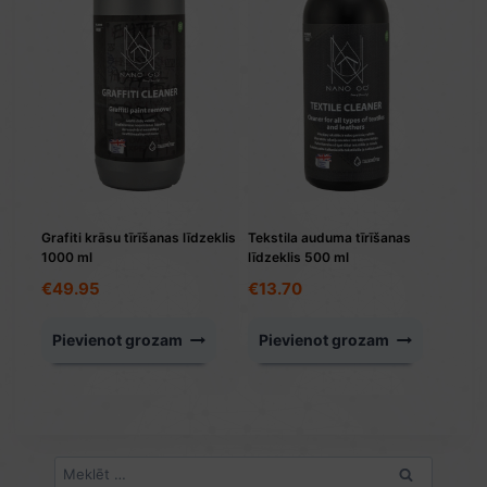
Grafiti krāsu tīrīšanas līdzeklis
Tekstila auduma tīrīšanas
1000 ml
līdzeklis 500 ml
€
49.95
€
13.70
Pievienot grozam
Pievienot grozam
Meklēt: