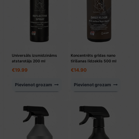
Universāls izsmidzināms
Koncentrēts grīdas nano
atstarotājs 200 ml
tīrīšanas līdzeklis 500 ml
€
19.99
€
14.90
Pievienot grozam
Pievienot grozam