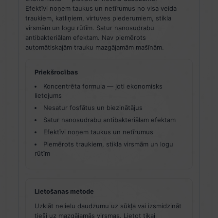
Efektīvi noņem taukus un netīrumus no visa veida
traukiem, katliņiem, virtuves piederumiem, stikla
virsmām un logu rūtīm. Satur nanosudrabu
antibakteriālam efektam. Nav piemērots
automātiskajām trauku mazgājamām mašīnām.
Priekšrocības
Koncentrēta formula — ļoti ekonomisks
lietojums
Nesatur fosfātus un biezinātājus
Satur nanosudrabu antibakteriālam efektam
Efektīvi noņem taukus un netīrumus
Piemērots traukiem, stikla virsmām un logu
rūtīm
Lietošanas metode
Uzklāt nelielu daudzumu uz sūkļa vai izsmidzināt
tieši uz mazgājamās virsmas. Lietot tikai