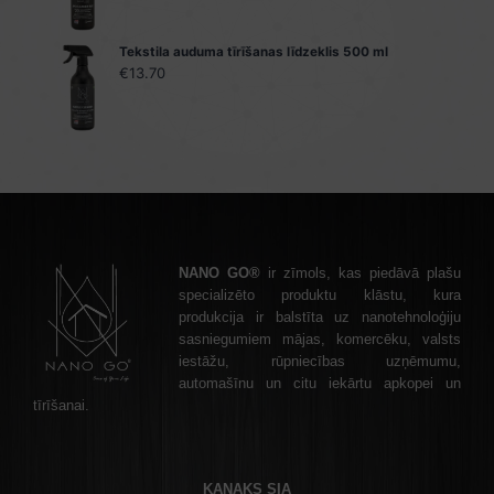
Tekstila auduma tīrīšanas līdzeklis 500 ml
€
13.70
NANO GO®
ir zīmols, kas piedāvā plašu
specializēto produktu klāstu, kura
produkcija ir balstīta uz nanotehnoloģiju
sasniegumiem mājas, komercēku, valsts
iestāžu, rūpniecības uzņēmumu,
automašīnu un citu iekārtu apkopei un
tīrīšanai.
KANAKS SIA