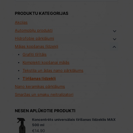
PRODUKTU KATEGORIJAS
Akcijas
Automobiļu produkti
Hidrofobie pārklājumi
Mājas kopšanas līdzekļi
Grafiti tīrītājs
Komplekti kopšanai mājās
Tekstila un ādas nano pārklājums
Tīrīšanas līdzekļi
Nano keramikas pārklājums
Smaržas un smaku neitralizatori
NESEN APLŪKOTIE PRODUKTI
Koncentrēts universālais tīrīšanas līdzeklis MAX
500 ml
€
14.90