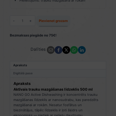
Pielietojums: trauku mazgāšana ar rokām
Aktīvais
Pievienot grozam
trauku
mazgāšanas
līdzeklis
Bezmaksas piegāde no 75€!
500
ml
Dalīties
daudzums
Apraksts
Digitālā pase
Apraksts
Aktīvais trauku mazgāšanas līdzeklis 500 ml
NANO GO Active Dishwashing ir koncentrēts trauku
mazgāšanas līdzeklis ar nanosudrabu, kas paredzēts
mazgāšanai ar rokām. Nesatur fosfātus un
biezinātājus, tāpēc līdzeklis ir ļoti šķidrs un
ekonomisks — pietiek ar nelielu daudzumu.