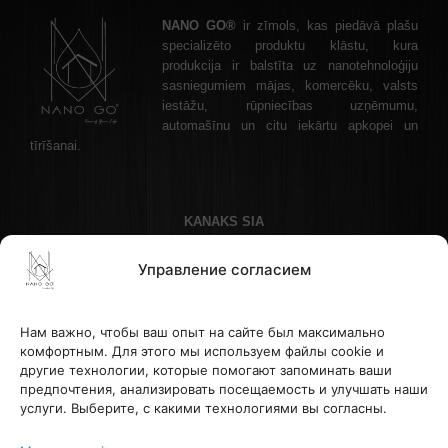
NANO GO®
ir zīmols, kas piedāvā plašu
specializēto produktu klāstu, kura
produkcija ir balstīta uz nanotehnoloģiju
sasniegumiem mājas, komercēku, valsts
iestāžu, rūpniecības uzņēmumu,
automašīnu un citu iekārtu apkopei un
tīrīšanai.
KANAKS SIA
Akadēmijas laukums 1 - 1, Рига, LV-1050 Латвия
Управление согласием
Телефон: +37122336465 , эл. почта: info@nanogo.lv
Банк Paysera: LT853500010008880017
Рег. номер: 45403034175
Нам важно, чтобы ваш опыт на сайте был максимально
НДС LV45403034175
комфортным. Для этого мы используем файлы cookie и
другие технологии, которые помогают запоминать ваши
предпочтения, анализировать посещаемость и улучшать наши
ПОМОЩЬ И ИНФОРМАЦИЯ
услуги. Выберите, с какими технологиями вы согласны.
Sazināties