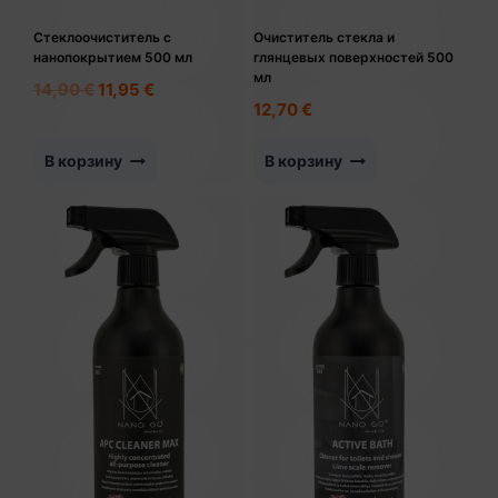
Стеклоочиститель с
Очиститель стекла и
нанопокрытием 500 мл
глянцевых поверхностей 500
мл
Первоначальная
Текущая
14,90
€
11,95
€
12,70
€
цена
цена:
составляла
11,95 €.
В корзину
В корзину
14,90 €.