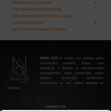
Гидрофобные покрытия
Нано керамическое покрытие
Нано покрытие для текстиля и кожи
Средства для дома
Средство для удаления граффити
NANO GO®
ir zīmols, kas piedāvā plašu
specializēto produktu klāstu, kura
produkcija ir balstīta uz nanotehnoloģiju
sasniegumiem mājas, komercēku, valsts
iestāžu, rūpniecības uzņēmumu,
automašīnu un citu iekārtu apkopei un
tīrīšanai.
KANAKS SIA