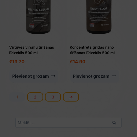
Virtuves virsmu tīrīšanas
Koncentrēts grīdas nano
līdzeklis 500 ml
tīrīšanas līdzeklis 500 ml
€
13.70
€
14.90
Pievienot grozam
Pievienot grozam
1
2
3
→
Meklēt: