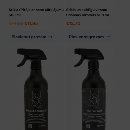
Stikla tīrītājs ar nano pārklājumu
Stikla un spīdīgu virsmu
500 ml
tīrīšanas līdzeklis 500 ml
Original
Current
€
14.90
€
11.95
€
12.70
price
price
was:
is:
Pievienot grozam
Pievienot grozam
€14.90.
€11.95.