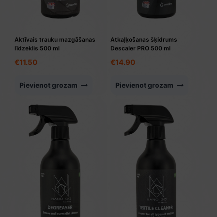
Aktīvais trauku mazgāšanas
Atkaļķošanas šķidrums
līdzeklis 500 ml
Descaler PRO 500 ml
€
11.50
€
14.90
Pievienot grozam
Pievienot grozam