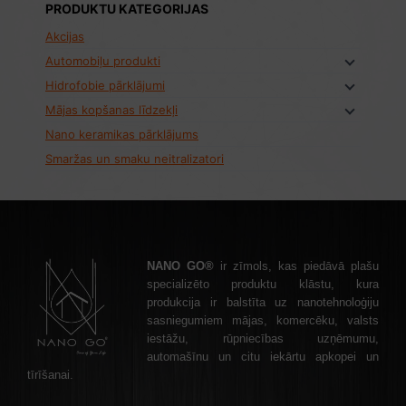
PRODUKTU KATEGORIJAS
Akcijas
Automobiļu produkti
Hidrofobie pārklājumi
Mājas kopšanas līdzekļi
Nano keramikas pārklājums
Smaržas un smaku neitralizatori
NANO GO®
ir zīmols, kas piedāvā plašu
specializēto produktu klāstu, kura
produkcija ir balstīta uz nanotehnoloģiju
sasniegumiem mājas, komercēku, valsts
iestāžu, rūpniecības uzņēmumu,
automašīnu un citu iekārtu apkopei un
tīrīšanai.