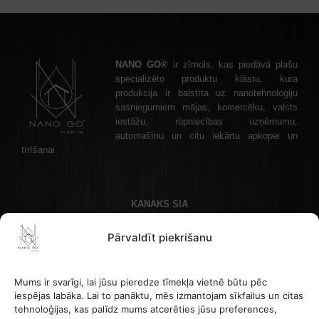
NANO GO®
ir zīmols, kas piedāvā plašu
specializēto produktu klāstu, kura
produkcija ir balstīta uz nanotehnoloģiju
sasniegumiem mājas, komercēku, valsts
iestāžu, rūpniecības uzņēmumu,
automašīnu un citu iekārtu apkopei un
tīrīšanai.
KANAKS SIA
Akadēmijas laukums 1 - 1, Rīga, LV-1050 Latvija
Pārvaldīt piekrišanu
Kontakttālrunis: +37122336465 , e-pasta adrese: info@nanogo.lv
Banka Paysera: LT853500010008880017
Reģistrācijas numurs: 45403034175
Mums ir svarīgi, lai jūsu pieredze tīmekļa vietnē būtu pēc
PVN LV45403034175
iespējas labāka. Lai to panāktu, mēs izmantojam sīkfailus un citas
tehnoloģijas, kas palīdz mums atcerēties jūsu preferences,