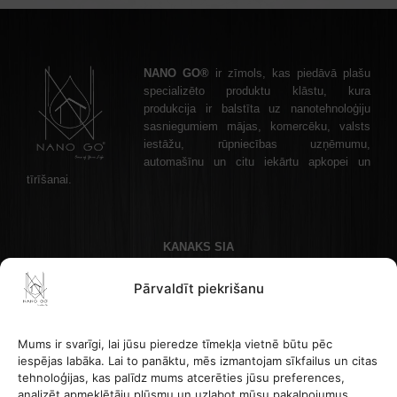
NANO GO®
ir zīmols, kas piedāvā plašu
specializēto produktu klāstu, kura
produkcija ir balstīta uz nanotehnoloģiju
sasniegumiem mājas, komercēku, valsts
iestāžu, rūpniecības uzņēmumu,
automašīnu un citu iekārtu apkopei un
tīrīšanai.
KANAKS SIA
Akadēmijas laukums 1 - 1, Rīga, LV-1050 Latvija
Pārvaldīt piekrišanu
Kontakttālrunis: +37122336465 , e-pasta adrese: info@nanogo.lv
Banka Paysera: LT853500010008880017
Reģistrācijas numurs: 45403034175
Mums ir svarīgi, lai jūsu pieredze tīmekļa vietnē būtu pēc
PVN LV45403034175
iespējas labāka. Lai to panāktu, mēs izmantojam sīkfailus un citas
tehnoloģijas, kas palīdz mums atcerēties jūsu preferences,
analizēt apmeklētāju plūsmu un uzlabot mūsu pakalpojumus.