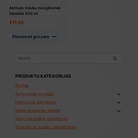
Aktīvais trauku mazgāšanas
līdzeklis 500 ml
€
11.50
Pievienot grozam
Meklēt:
PRODUKTU KATEGORIJAS
Akcijas
Automobiļu produkti
Hidrofobie pārklājumi
Mājas kopšanas līdzekļi
Nano keramikas pārklājums
Smaržas un smaku neitralizatori