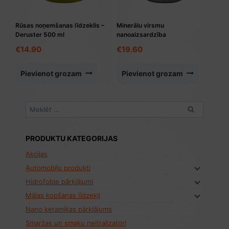
Rūsas noņemšanas līdzeklis –
Minerālu virsmu
Deruster 500 ml
nanoaizsardzība
€
14.90
€
19.60
Pievienot grozam
Pievienot grozam
Meklēt:
PRODUKTU KATEGORIJAS
Akcijas
Automobiļu produkti
Hidrofobie pārklājumi
Mājas kopšanas līdzekļi
Nano keramikas pārklājums
Smaržas un smaku neitralizatori