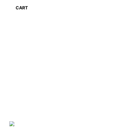
CART
NANO GO®
ir zīmols, kas piedāvā plašu
specializēto produktu klāstu, kura produkcija ir balstīta uz
nanotehnoloģiju sasniegumiem mājas, komercēku, valsts iestāžu,