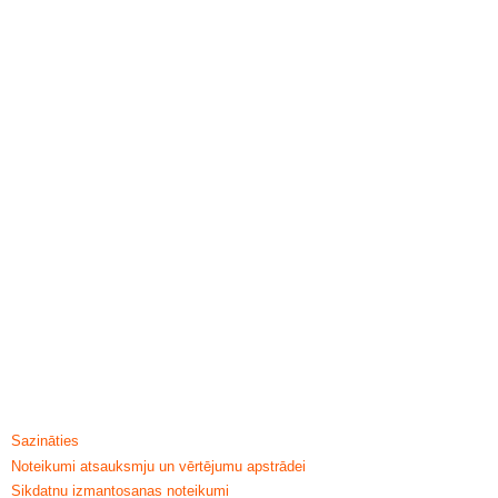
HELP & INFORMATION
Sazināties
Noteikumi atsauksmju un vērtējumu apstrādei
Sikdatnu izmantosanas noteikumi