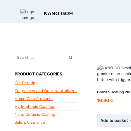
Skip
to
NANO GO®
content
Search
for:
PRODUCT CATEGORIES
Car Detailing
Fragrances and Odor Neutralizers
Granite Coating 20
Home Care Products
16.90
€
Hydrophobic Coatings
Nano Ceramic Coating
Add to basket
Sale & Clearance