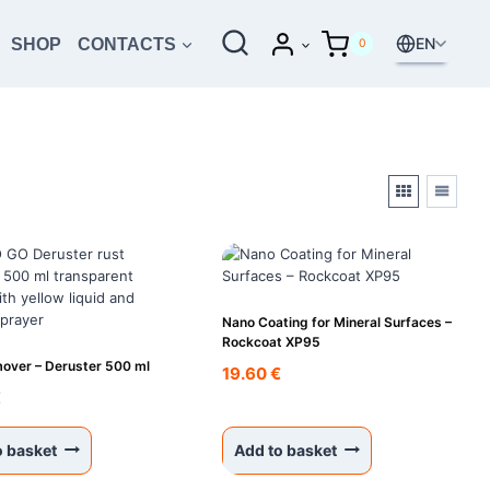
EN
SHOP
CONTACTS
0
Nano Coating for Mineral Surfaces –
Rockcoat XP95
over – Deruster 500 ml
19.60
€
€
o basket
Add to basket