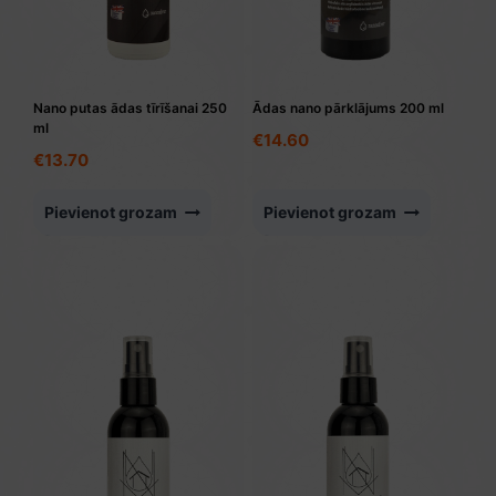
Nano putas ādas tīrīšanai 250
Ādas nano pārklājums 200 ml
ml
€
14.60
€
13.70
Pievienot grozam
Pievienot grozam