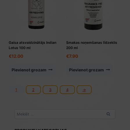
Gaisa atsvaidzinātājs Indian
Smakas noņemšanas līdzeklis
Lotus 100 ml
200 ml
€
12.00
€
7.90
Pievienot grozam
Pievienot grozam
1
2
3
4
→
Meklēt: