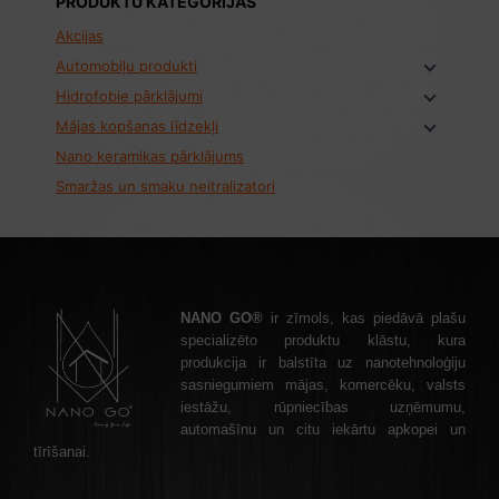
PRODUKTU KATEGORIJAS
Akcijas
Automobiļu produkti
Hidrofobie pārklājumi
Mājas kopšanas līdzekļi
Nano keramikas pārklājums
Smaržas un smaku neitralizatori
NANO GO®
ir zīmols, kas piedāvā plašu
specializēto produktu klāstu, kura
produkcija ir balstīta uz nanotehnoloģiju
sasniegumiem mājas, komercēku, valsts
iestāžu, rūpniecības uzņēmumu,
automašīnu un citu iekārtu apkopei un
tīrīšanai.