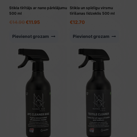
Stikla tīrītājs ar nano pārklājumu
Stikla un spīdīgu virsmu
500 ml
tīrīšanas līdzeklis 500 ml
Original
Current
€
14.90
€
11.95
€
12.70
price
price
was:
is:
Pievienot grozam
Pievienot grozam
€14.90.
€11.95.