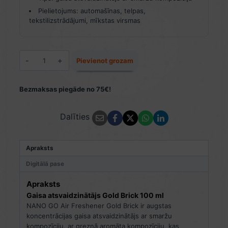
Pielietojums: automašīnas, telpas,
tekstilizstrādājumi, mīkstas virsmas
Gaisa
Pievienot grozam
atsvaidzinātājs
Gold
Brick
Bezmaksas piegāde no 75€!
100
ml
Dalīties
daudzums
Apraksts
Digitālā pase
Apraksts
Gaisa atsvaidzinātājs Gold Brick 100 ml
NANO GO Air Freshener Gold Brick ir augstas
koncentrācijas gaisa atsvaidzinātājs ar smaržu
kompozīciju, ar greznā aromāta kompozīciju, kas