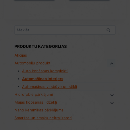
€14.90.
€11.95.
Meklēt:
PRODUKTU KATEGORIJAS
Akcijas
Automobiļu produkti
Auto kopšanas komplekti
Automašīnas interjers
Automašīnas virsbūve un stikli
Hidrofobie pārklājumi
Mājas kopšanas līdzekļi
Nano keramikas pārklājums
Smaržas un smaku neitralizatori