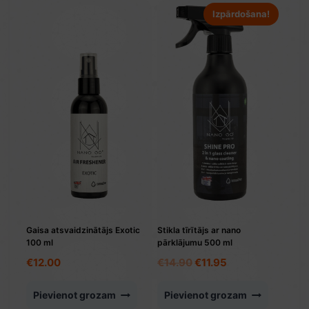
Izpārdošana!
Gaisa atsvaidzinātājs Exotic
Stikla tīrītājs ar nano
100 ml
pārklājumu 500 ml
Original
Current
€
12.00
€
14.90
€
11.95
price
price
was:
is:
Pievienot grozam
Pievienot grozam