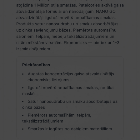
atgādina 1 Million stila smaržas. Pateicoties aktīvā gaisa
atsvaidzinātāja formulai un nanodaļiņām, NANO GO
atsvaidzinātāji ilgstoši novērš nepatīkamas smakas.
Produkts satur nanosudrabu un smaku absorbētājus
uz cinka savienojumu bāzes. Piemērots automašīnu
saloniem, telpām, mēbeļu tekstilizstrādājumiem un
citām mīkstām virsmām. Ekonomisks — pietiek ar 1–3
izsmidzinājumiem.
Priekšrocības
Augstas koncentrācijas gaisa atsvaidzinātājs
— ekonomisks lietojums
Ilgstoši novērš nepatīkamas smakas, ne tikai
maskē
Satur nanosudrabu un smaku absorbētājus uz
cinka bāzes
Piemērots automašīnām, telpām,
tekstilizstrādājumiem
Smaržas ir iegūtas no dabīgiem materiāliem