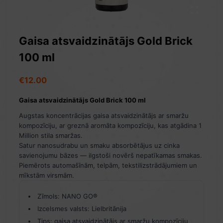
Gaisa atsvaidzinātājs Gold Brick
100 ml
€
12.00
Gaisa atsvaidzinātājs Gold Brick 100 ml
Augstas koncentrācijas gaisa atsvaidzinātājs ar smaržu
kompozīciju, ar greznā aromāta kompozīciju, kas atgādina 1
Million stila smaržas.
Satur nanosudrabu un smaku absorbētājus uz cinka
savienojumu bāzes — ilgstoši novērš nepatīkamas smakas.
Piemērots automašīnām, telpām, tekstilizstrādājumiem un
mīkstām virsmām.
Zīmols: NANO GO®
Izcelsmes valsts: Lielbritānija
Tips: gaisa atsvaidzinātājs ar smaržu kompozīciju