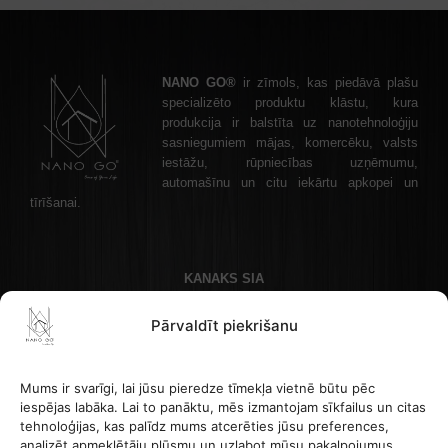
NANO GO®
ir zīmols, kas piedāvā plašu
specializēto produktu klāstu, kura
produkcija ir balstīta uz nanotehnoloģiju
sasniegumiem mājas, komercēku, valsts
iestāžu, rūpniecības uzņēmumu,
automašīnu un citu iekārtu apkopei un
tīrīšanai.
KANAKS SIA
Akadēmijas laukums 1 - 1, Rīga, LV-1050 Latvija
Pārvaldīt piekrišanu
Kontakttālrunis: +37122336465 , e-pasta adrese: info@nanogo.lv
Banka Paysera: LT853500010008880017
Reģistrācijas numurs: 45403034175
Mums ir svarīgi, lai jūsu pieredze tīmekļa vietnē būtu pēc
PVN LV45403034175
iespējas labāka. Lai to panāktu, mēs izmantojam sīkfailus un citas
tehnoloģijas, kas palīdz mums atcerēties jūsu preferences,
analizēt apmeklētāju plūsmu un uzlabot mūsu pakalpojumus.