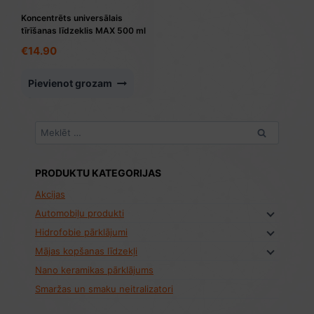
Koncentrēts universālais
tīrīšanas līdzeklis MAX 500 ml
€
14.90
Pievienot grozam
Meklēt:
PRODUKTU KATEGORIJAS
Akcijas
Automobiļu produkti
Hidrofobie pārklājumi
Mājas kopšanas līdzekļi
Nano keramikas pārklājums
Smaržas un smaku neitralizatori