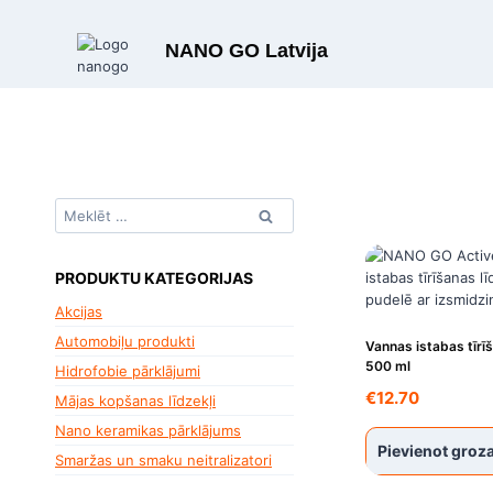
Skip
to
NANO GO Latvija
content
Meklēt:
PRODUKTU KATEGORIJAS
Akcijas
Automobiļu produkti
Vannas istabas tīrīš
500 ml
Hidrofobie pārklājumi
€
12.70
Mājas kopšanas līdzekļi
Nano keramikas pārklājums
Pievienot gro
Smaržas un smaku neitralizatori