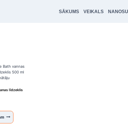
SĀKUMS
VEIKALS
NANOS
anas līdzeklis
zam