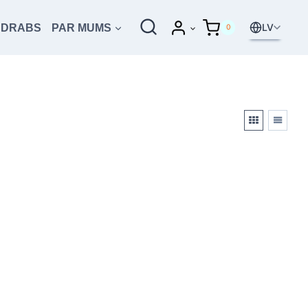
LV
UDRABS
PAR MUMS
0