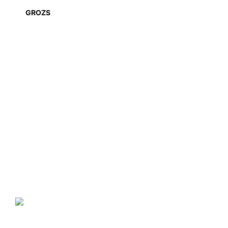
GROZS
NANO GO®
ir zīmols, kas piedāvā plašu
specializēto produktu klāstu, kura produkcija ir balstīta uz
nanotehnoloģiju sasniegumiem mājas, komercēku, valsts iestāžu,