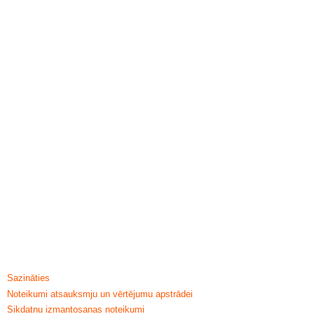
PALĪDZĪBA & INFORMĀCIJA
Sazināties
Noteikumi atsauksmju un vērtējumu apstrādei
Sikdatnu izmantosanas noteikumi