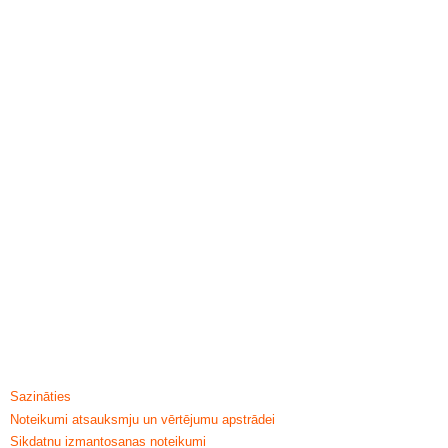
PALĪDZĪBA & INFORMĀCIJA
Sazināties
Noteikumi atsauksmju un vērtējumu apstrādei
Sikdatnu izmantosanas noteikumi