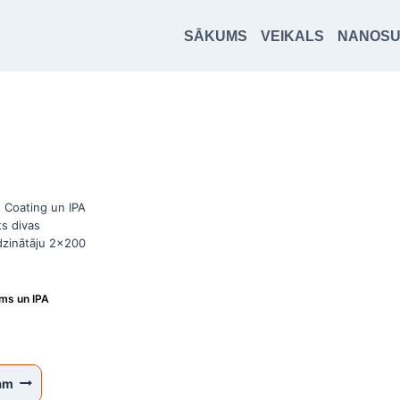
SĀKUMS
VEIKALS
NANOS
ums un IPA
zam