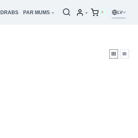
LV
UDRABS
PAR MUMS
0