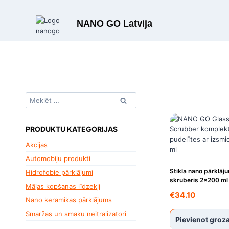
Skip
to
NANO GO Latvija
content
Meklēt:
PRODUKTU KATEGORIJAS
Akcijas
Automobiļu produkti
Stikla nano pārklāj
Hidrofobie pārklājumi
skruberis 2×200 ml
Mājas kopšanas līdzekļi
€
34.10
Nano keramikas pārklājums
Smaržas un smaku neitralizatori
Pievienot gro