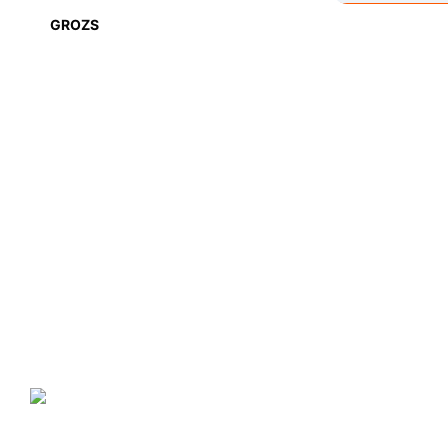
GROZS
NANO GO®
ir zīmols, kas piedāvā plašu
specializēto produktu klāstu, kura produkcija ir balstīta uz
nanotehnoloģiju sasniegumiem mājas, komercēku, valsts iestāžu,