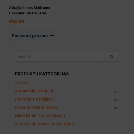
Atkaļķošanas šķidrums
Descaler PRO 500 ml
€
14.90
Pievienot grozam
Meklēt:
PRODUKTU KATEGORIJAS
Akcijas
Automobiļu produkti
Hidrofobie pārklājumi
Mājas kopšanas līdzekļi
Nano keramikas pārklājums
Smaržas un smaku neitralizatori