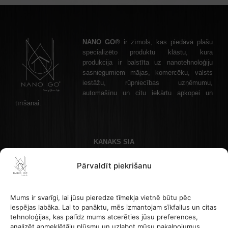
NANO GO®
ir zīmols, kas piedāvā plašu
specializēto produktu klāstu, kura
produkcija ir balstīta uz nanotehnoloģiju
sasniegumiem mājas, komercēku, valsts
iestāžu, rūpniecības uzņēmumu,
automašīnu un citu iekārtu apkopei un
tīrīšanai.
KANAKS SIA
Akadēmijas laukums 1 - 1, Rīga, LV-1050 Latvija
Pārvaldīt piekrišanu
Kontakttālrunis: +37122336465 , e-pasta adrese: info@nanogo.lv
Banka Paysera: LT853500010008880017
Reģistrācijas numurs: 45403034175
Mums ir svarīgi, lai jūsu pieredze tīmekļa vietnē būtu pēc
PVN LV45403034175
iespējas labāka. Lai to panāktu, mēs izmantojam sīkfailus un citas
tehnoloģijas, kas palīdz mums atcerēties jūsu preferences,
analizēt apmeklētāju plūsmu un uzlabot mūsu pakalpojumus.