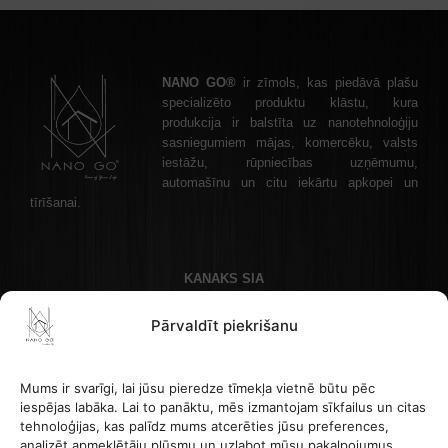
NANO GO®
ir zīmols, kas piedāvā plašu
specializēto produktu klāstu, kura
produkcija ir balstīta uz nanotehnoloģiju
sasniegumiem mājas, komercēku, valsts
iestāžu, rūpniecības uzņēmumu,
automašīnu un citu iekārtu apkopei un
tīrīšanai.
KANAKS SIA
Akadēmijas laukums 1 - 1, Rīga, LV-1050 Latvija
Pārvaldīt piekrišanu
Kontakttālrunis: +37122336465 , e-pasta adrese: info@nanogo.lv
Banka Paysera: LT853500010008880017
Reģistrācijas numurs: 45403034175
Mums ir svarīgi, lai jūsu pieredze tīmekļa vietnē būtu pēc
PVN LV45403034175
iespējas labāka. Lai to panāktu, mēs izmantojam sīkfailus un citas
tehnoloģijas, kas palīdz mums atcerēties jūsu preferences,
analizēt apmeklētāju plūsmu un uzlabot mūsu pakalpojumus.