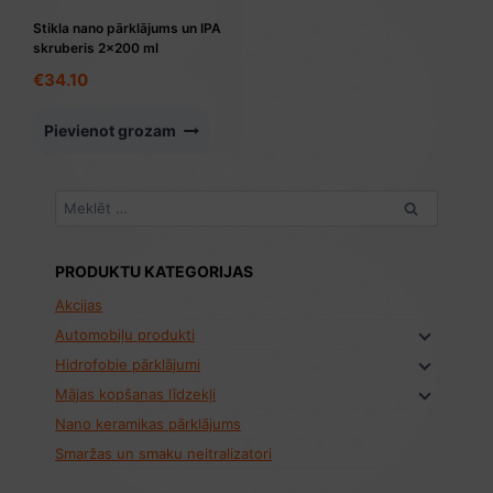
Stikla nano pārklājums un IPA
skruberis 2×200 ml
€
34.10
Pievienot grozam
Meklēt:
PRODUKTU KATEGORIJAS
Akcijas
Automobiļu produkti
Hidrofobie pārklājumi
Mājas kopšanas līdzekļi
Nano keramikas pārklājums
Smaržas un smaku neitralizatori