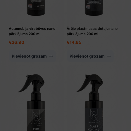
Automobiļa virsbūves nano
Ārējo plastmasas detaļu nano
pārklājums 200 ml
pārklājums 200 ml
€
26.90
€
14.95
Pievienot grozam
Pievienot grozam