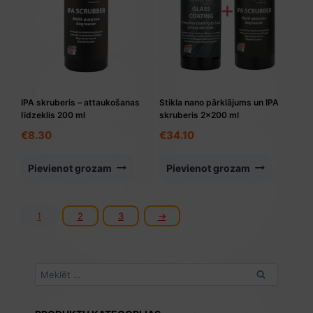
IPA skruberis – attaukošanas
Stikla nano pārklājums un IPA
līdzeklis 200 ml
skruberis 2×200 ml
€
8.30
€
34.10
Pievienot grozam
Pievienot grozam
1
2
3
→
Meklēt: