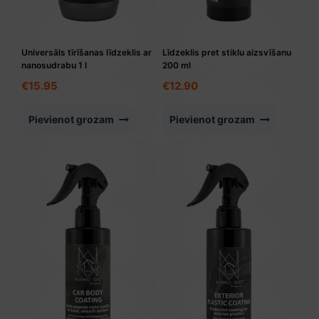
Universāls tīrīšanas līdzeklis ar
Līdzeklis pret stiklu aizsvīšanu
nanosudrabu 1 l
200 ml
€
15.95
€
12.90
Pievienot grozam
Pievienot grozam