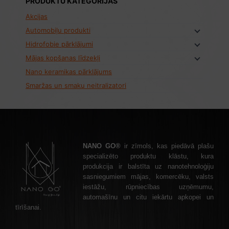
PRODUKTU KATEGORIJAS
Akcijas
Automobiļu produkti
Hidrofobie pārklājumi
Mājas kopšanas līdzekļi
Nano keramikas pārklājums
Smaržas un smaku neitralizatori
NANO GO®
ir zīmols, kas piedāvā plašu
specializēto produktu klāstu, kura
produkcija ir balstīta uz nanotehnoloģiju
sasniegumiem mājas, komercēku, valsts
iestāžu, rūpniecības uzņēmumu,
automašīnu un citu iekārtu apkopei un
tīrīšanai.