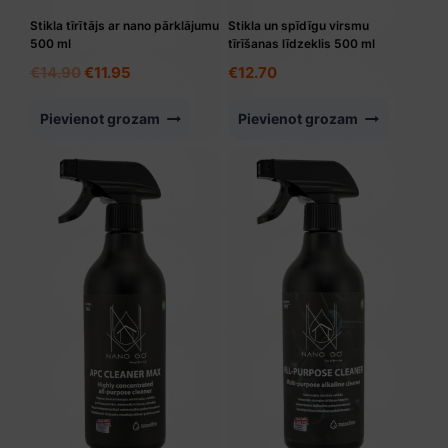
Stikla tīrītājs ar nano pārklājumu
Stikla un spīdīgu virsmu
500 ml
tīrīšanas līdzeklis 500 ml
Original
Current
€
14.90
€
11.95
€
12.70
price
price
was:
is:
Pievienot grozam
Pievienot grozam
€14.90.
€11.95.