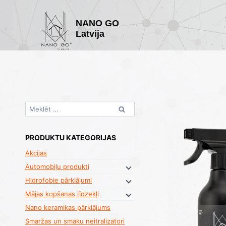
Skip
to
NANO GO
content
Latvija
Meklēt:
PRODUKTU KATEGORIJAS
Akcijas
Automobiļu produkti
Hidrofobie pārklājumi
Mājas kopšanas līdzekļi
Nano keramikas pārklājums
Smaržas un smaku neitralizatori