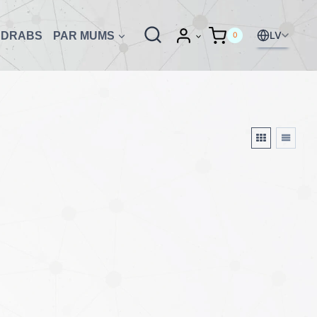
LV
UDRABS
PAR MUMS
0