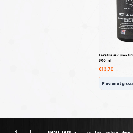
Tekstila auduma tīrī
500 ml
€
13.70
Pievienot gro
NANO GO®
ir zīmols, kas piedāvā plašu