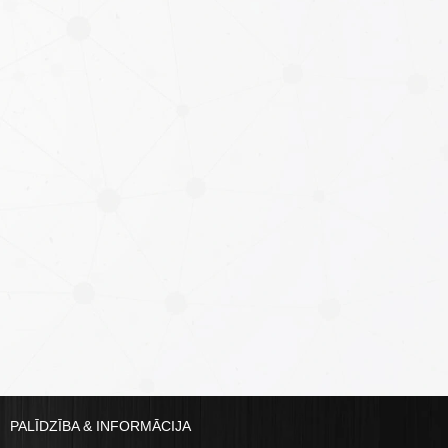
PALĪDZĪBA & INFORMĀCIJA