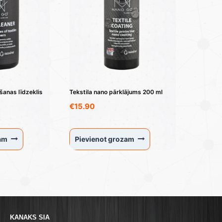
šanas līdzeklis
Tekstila nano pārklājums 200 ml
€
15.90
zam
Pievienot grozam
KANAKS SIA