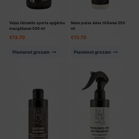
Veļas līdzeklis sporta apģērbu
Nano putas ādas tīrīšanai 250
mazgāšanai 500 ml
ml
€
13.70
€
13.70
Pievienot grozam
Pievienot grozam