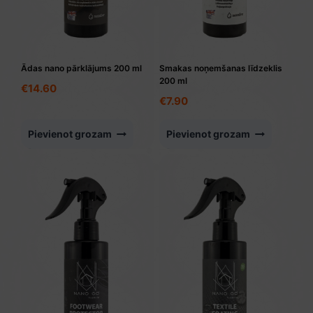
Ādas nano pārklājums 200 ml
Smakas noņemšanas līdzeklis
200 ml
€
14.60
€
7.90
Pievienot grozam
Pievienot grozam