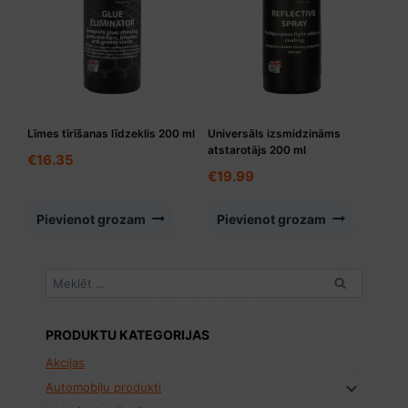
Līmes tīrīšanas līdzeklis 200 ml
Universāls izsmidzināms
atstarotājs 200 ml
€
16.35
€
19.99
Pievienot grozam
Pievienot grozam
Meklēt:
PRODUKTU KATEGORIJAS
Akcijas
Automobiļu produkti