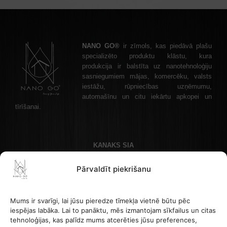
NANO GO®
ir zīmols, kas piedāvā plašu
specializēto produktu klāstu, kura
produkcija ir balstīta uz nanotehnoloģiju
sasniegumiem mājas, komercēku, valsts
iestāžu, rūpniecības uzņēmumu,
automašīnu un citu iekārtu apkopei un
tīrīšanai.
KANAKS SIA
Akadēmijas laukums 1 - 1, Rīga, LV-1050 Latvija
Pārvaldīt piekrišanu
Kontakttālrunis: +37122336465 , e-pasta adrese: info@nanogo.lv
Banka Paysera: LT853500010008880017
Reģistrācijas numurs: 45403034175
Mums ir svarīgi, lai jūsu pieredze tīmekļa vietnē būtu pēc
PVN LV45403034175
iespējas labāka. Lai to panāktu, mēs izmantojam sīkfailus un citas
tehnoloģijas, kas palīdz mums atcerēties jūsu preferences,