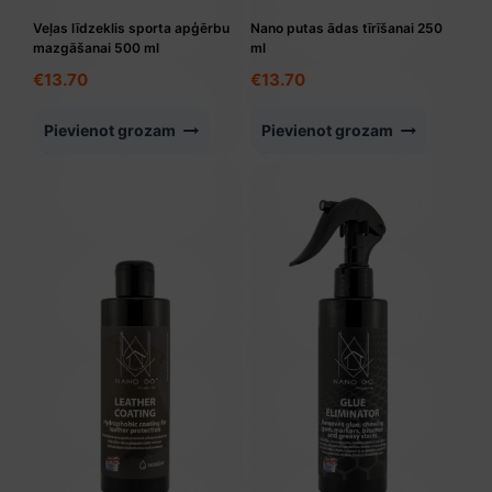
Veļas līdzeklis sporta apģērbu
Nano putas ādas tīrīšanai 250
mazgāšanai 500 ml
ml
€
13.70
€
13.70
Pievienot grozam
Pievienot grozam