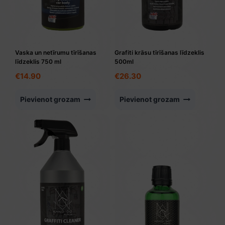
Vaska un netīrumu tīrīšanas
Grafiti krāsu tīrīšanas līdzeklis
līdzeklis 750 ml
500ml
€
14.90
€
26.30
Pievienot grozam
Pievienot grozam