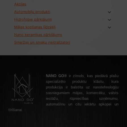
Akcijas
Automobiļu produkti
Hidrofobie pārklājumi
Mājas kopšanas līdzekļi
Nano keramikas pārklājums
Smaržas un smaku neitralizatori
NANO GO®
ir zīmols, kas piedāvā plašu
specializēto produktu klāstu, kura
produkcija ir balstīta uz nanotehnoloģiju
sasniegumiem mājas, komercēku, valsts
iestāžu, rūpniecības uzņēmumu,
automašīnu un citu iekārtu apkopei un
tīrīšanai.