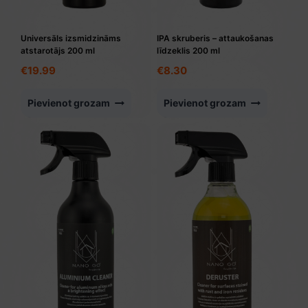
Universāls izsmidzināms
IPA skruberis – attaukošanas
atstarotājs 200 ml
līdzeklis 200 ml
€
19.99
€
8.30
Pievienot grozam
Pievienot grozam