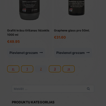
Grafiti krāsu tīrīšanas līdzeklis
Graphene glass pro 50ml.
1000 ml
€
31.60
€
49.95
Pievienot grozam
Pievienot grozam
←
1
2
3
→
Meklēt:
PRODUKTU KATEGORIJAS