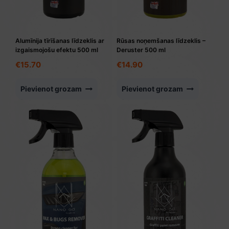
Alumīnija tīrīšanas līdzeklis ar
Rūsas noņemšanas līdzeklis –
izgaismojošu efektu 500 ml
Deruster 500 ml
€
15.70
€
14.90
Pievienot grozam
Pievienot grozam