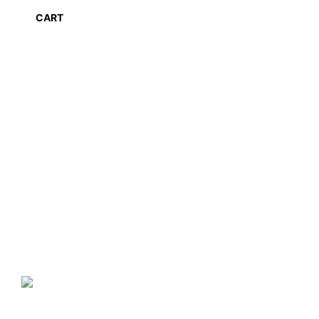
CART
NANO GO®
ir zīmols, kas piedāvā plašu
specializēto produktu klāstu, kura produkcija ir balstīta uz
nanotehnoloģiju sasniegumiem mājas, komercēku, valsts iestāžu,