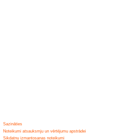
HELP & INFORMATION
Sazināties
Noteikumi atsauksmju un vērtējumu apstrādei
Sikdatnu izmantosanas noteikumi