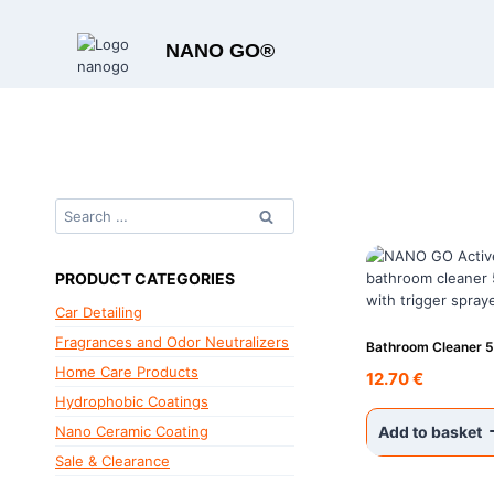
Skip
to
NANO GO®
content
Search
for:
PRODUCT CATEGORIES
Car Detailing
Fragrances and Odor Neutralizers
Bathroom Cleaner 
Home Care Products
12.70
€
Hydrophobic Coatings
Add to basket
Nano Ceramic Coating
Sale & Clearance