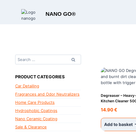
Skip
to
NANO GO®
content
Search
for:
PRODUCT CATEGORIES
Car Detailing
Fragrances and Odor Neutralizers
Degreaser – Heavy-
Kitchen Cleaner 50
Home Care Products
14.90
€
Hydrophobic Coatings
Nano Ceramic Coating
Add to basket
Sale & Clearance