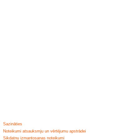
HELP & INFORMATION
Sazināties
Noteikumi atsauksmju un vērtējumu apstrādei
Sikdatnu izmantosanas noteikumi