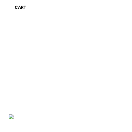
CART
NANO GO®
ir zīmols, kas piedāvā plašu
specializēto produktu klāstu, kura produkcija ir balstīta uz
nanotehnoloģiju sasniegumiem mājas, komercēku, valsts iestāžu,