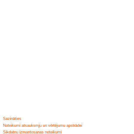
ПОМОЩЬ И ИНФОРМАЦИЯ
Sazināties
Noteikumi atsauksmju un vērtējumu apstrādei
Sikdatnu izmantosanas noteikumi