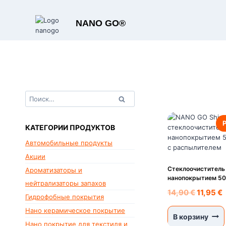
Перейти
к
NANO GO®
содержимому
Найти:
КАТЕГОРИИ ПРОДУКТОВ
Автомобильные продукты
Акции
Стеклоочиститель
Ароматизаторы и
нанопокрытием 50
нейтрализаторы запахов
Первон
14,90
€
11,95
€
Гидрофобные покрытия
цена
Нано керамическое покрытие
состав
1
В корзину
Нано покрытие для текстиля и