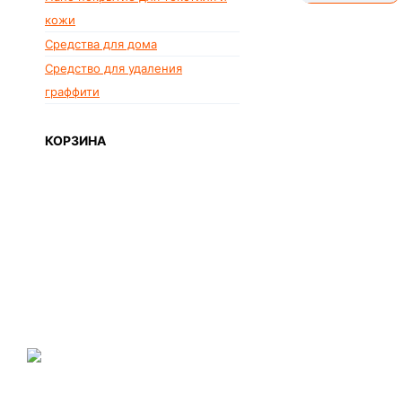
14,90 €
кожи
Средства для дома
Средство для удаления
граффити
КОРЗИНА
NANO GO®
ir zīmols, kas piedāvā plašu
specializēto produktu klāstu, kura produkcija ir balstīta uz
nanotehnoloģiju sasniegumiem mājas, komercēku, valsts iestāžu,