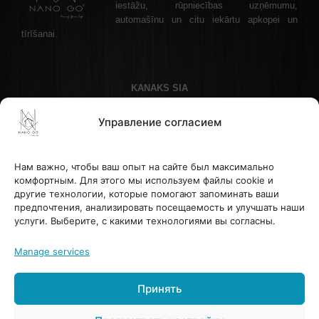
iestāžu, rūpniecības uzņēmumu,
automašīnu un citu iekārtu apkopei un
tīrīšanai.
KANAKS SIA
Akadēmijas laukums 1 - 1, Рига, LV-1050 Латвия
Управление согласием
Телефон: +37122336465 , эл. почта: info@nanogo.lv
Банк Paysera: LT853500010008880017
Рег. номер: 45403034175
Нам важно, чтобы ваш опыт на сайте был максимально
НДС LV45403034175
комфортным. Для этого мы используем файлы cookie и
другие технологии, которые помогают запоминать ваши
предпочтения, анализировать посещаемость и улучшать наши
ПОМОЩЬ И ИНФОРМАЦИЯ
услуги. Выберите, с какими технологиями вы согласны.
Sazināties
Noteikumi atsauksmju un vērtējumu apstrādei
Manage services
Sikdatnu izmantosanas noteikumi
Принять