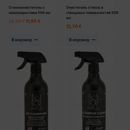
Стеклоочиститель с
Очиститель стекла и
нанопокрытием 500 мл
глянцевых поверхностей 500
мл
Первоначальная
Текущая
14,90
€
11,95
€
12,70
€
цена
цена:
составляла
11,95 €.
В корзину
В корзину
14,90 €.