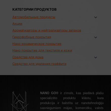
КАТЕГОРИИ ПРОДУКТОВ
Автомобильные продукты
Акции
Ароматизаторы и нейтрализаторы запахов
Гидрофобные покрытия
Нано керамическое покрытие
Нано покрытие для текстиля и кожи
Средства для дома
Средство для удаления граффити
NANO GO®
ir zīmols, kas piedāvā plašu
specializēto produktu klāstu, kura
produkcija ir balstīta uz nanotehnoloģiju
sasniegumiem mājas, komercēku, valsts