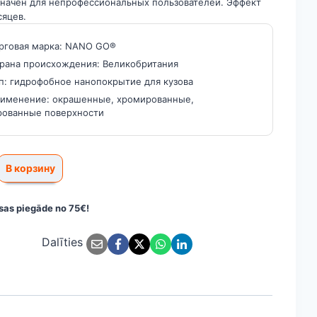
начен для непрофессиональных пользователей. Эффект
сяцев.
рговая марка: NANO GO®
рана происхождения: Великобритания
п: гидрофобное нанопокрытие для кузова
именение: окрашенные, хромированные,
рованные поверхности
тво
В корзину
крытие
as piegāde no 75€!
иля
Dalīties