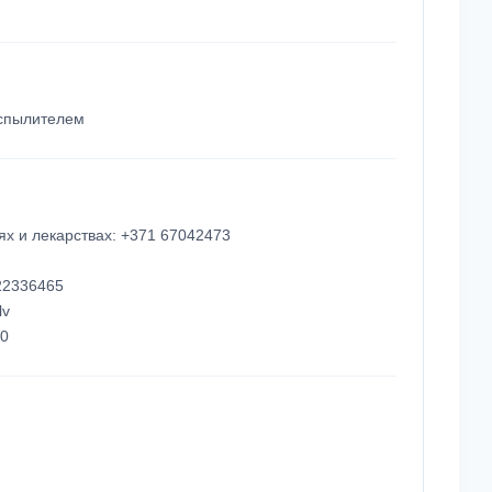
аспылителем
х и лекарствах: +371 67042473
 22336465
lv
00