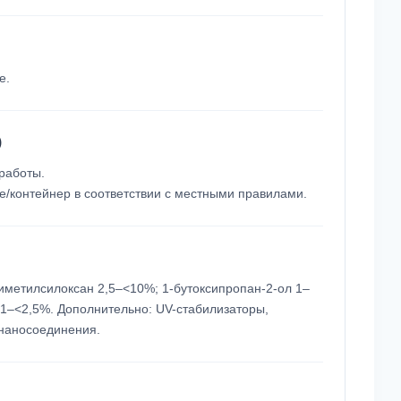
е.
)
работы.
е/контейнер в соответствии с местными правилами.
етилсилоксан 2,5–<10%; 1-бутоксипропан-2-ол 1–
л 1–<2,5%. Дополнительно: UV-стабилизаторы,
 наносоединения.