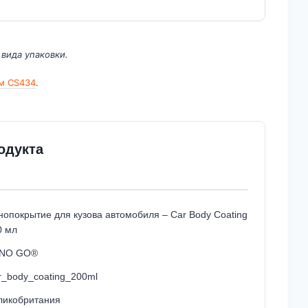
 вида упаковки.
м CS434
.
одукта
нопокрытие для кузова автомобиля – Car Body Coating
0 мл
NO GO®
r_body_coating_200ml
ликобритания