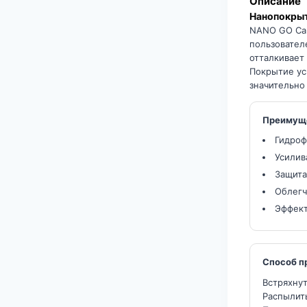
Описание
Нанопокрыт
NANO GO Car
пользовател
отталкивает 
Покрытие ус
значительно
Преимущ
Гидроф
Усилив
Защита
Облегч
Эффект
Способ п
Встряхнут
Распылить