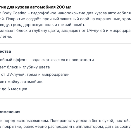
ие для кузова автомобиля 200 мл
 Body Coating – гидрофобное нанопокрытие для кузова автомобил
ей. Покрытие создаёт прочный защитный слой на окрашенных, хро
воду, грязь, дорожную соль и птичий помёт.
иливает блеск и глубину цвета, защищает от UV-лучей и микроцара
 легче.
ества
обный эффект – вода скатывается с поверхности
ает блеск и глубину цвета
 от UV-лучей, грязи и микроцарапин
ает мойку автомобиля
 до 6 месяцев
рименения
ь перед использованием. Поверхность должна быть сухой, чистой,
 покрытие, равномерно распределить аппликатором, дать высохнут