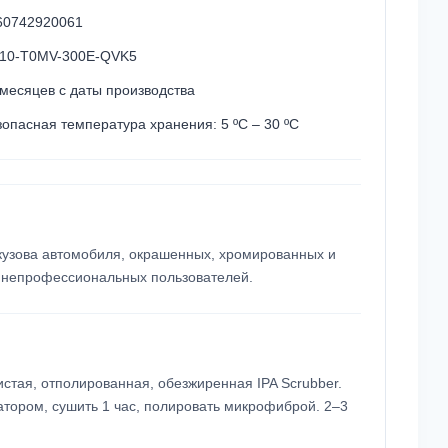
60742920061
10-T0MV-300E-QVK5
 месяцев с даты производства
зопасная температура хранения: 5 ºC – 30 ºC
узова автомобиля, окрашенных, хромированных и
 непрофессиональных пользователей.
истая, отполированная, обезжиренная IPA Scrubber.
атором, сушить 1 час, полировать микрофиброй. 2–3