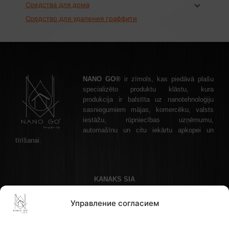
Средства для дома
Средство для удаления граффити
NANO GO®
ir zīmols, kas piedāvā plašu
specializēto produktu klāstu, kura
produkcija ir balstīta uz nanotehnoloģiju
sasniegumiem mājas, komercēku, valsts
iestāžu, rūpniecības uzņēmumu,
automašīnu un citu iekārtu apkopei un
tīrīšanai.
KANAKS SIA
Akadēmijas laukums 1 - 1, Рига, LV-1050 Латвия
Управление согласием
Телефон: +37122336465 , эл. почта: info@nanogo.lv
Банк Paysera: LT853500010008880017
Рег. номер: 45403034175