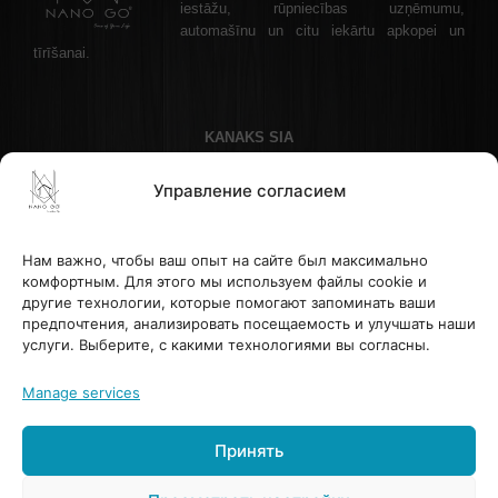
iestāžu, rūpniecības uzņēmumu,
automašīnu un citu iekārtu apkopei un
tīrīšanai.
KANAKS SIA
Akadēmijas laukums 1 - 1, Рига, LV-1050 Латвия
Управление согласием
Телефон: +37122336465 , эл. почта: info@nanogo.lv
Банк Paysera: LT853500010008880017
Рег. номер: 45403034175
Нам важно, чтобы ваш опыт на сайте был максимально
НДС LV45403034175
комфортным. Для этого мы используем файлы cookie и
другие технологии, которые помогают запоминать ваши
предпочтения, анализировать посещаемость и улучшать наши
ПОМОЩЬ И ИНФОРМАЦИЯ
услуги. Выберите, с какими технологиями вы согласны.
Sazināties
Noteikumi atsauksmju un vērtējumu apstrādei
Manage services
Sikdatnu izmantosanas noteikumi
Принять