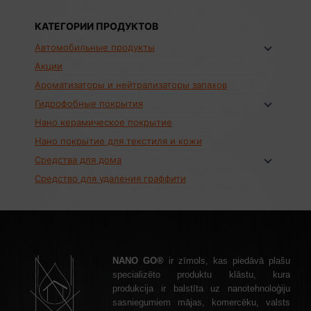
КАТЕГОРИИ ПРОДУКТОВ
Автомобильные продукты
Акции
Ароматизаторы и нейтрализаторы запахов
Гидрофобные покрытия
Нано керамическое покрытие
Нано покрытие для текстиля и кожи
Средства для дома
Средство для удаления граффити
NANO GO®
ir zīmols, kas piedāvā plašu
specializēto produktu klāstu, kura
produkcija ir balstīta uz nanotehnoloģiju
sasniegumiem mājas, komercēku, valsts