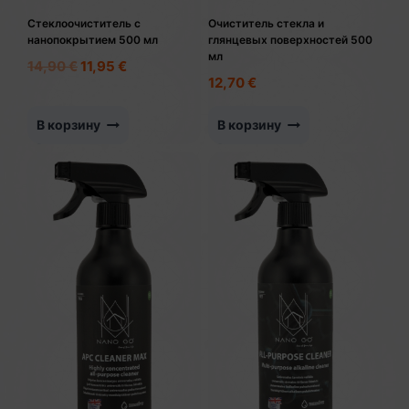
Стеклоочиститель с
Очиститель стекла и
нанопокрытием 500 мл
глянцевых поверхностей 500
мл
Первоначальная
Текущая
14,90
€
11,95
€
12,70
€
цена
цена:
составляла
11,95 €.
В корзину
В корзину
14,90 €.