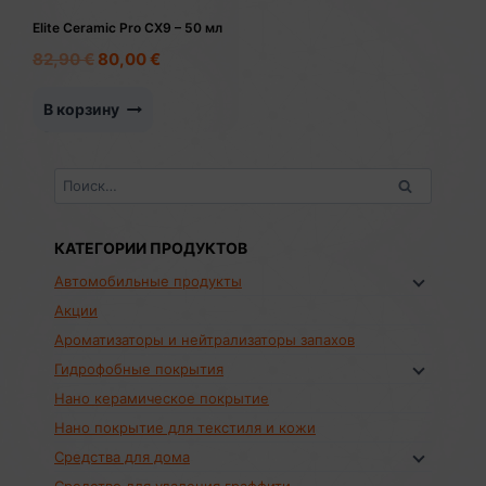
Elite Ceramic Pro CX9 – 50 мл
Первоначальная
Текущая
82,90
€
80,00
€
цена
цена:
составляла
80,00 €.
В корзину
82,90 €.
Найти:
КАТЕГОРИИ ПРОДУКТОВ
Автомобильные продукты
Акции
Ароматизаторы и нейтрализаторы запахов
Гидрофобные покрытия
Нано керамическое покрытие
Нано покрытие для текстиля и кожи
Средства для дома
Средство для удаления граффити