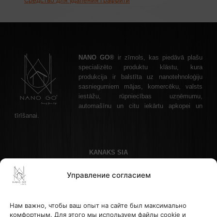
NANO GO®
ir zīmols, kas piedāvā plašu
specializēto produktu klāstu, kura
produkcija ir balstīta uz nanotehnoloģiju
sasniegumiem mājas, komercēku, valsts
iestāžu, rūpniecības uzņēmumu,
automašīnu un citu iekārtu apkopei un
tīrīšanai.
KANAKS SIA
Akadēmijas laukums 1 - 1, Рига, LV-1050 Латвия
Управление согласием
Телефон: +37122336465 , эл. почта: info@nanogo.lv
Банк Paysera: LT853500010008880017
Рег. номер: 45403034175
Нам важно, чтобы ваш опыт на сайте был максимально
НДС LV45403034175
комфортным. Для этого мы используем файлы cookie и