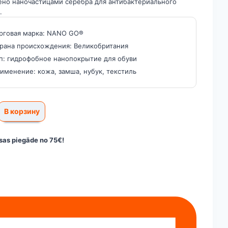
но наночастицами серебра для антибактериального
.
рговая марка: NANO GO®
рана происхождения: Великобритания
п: гидрофобное нанопокрытие для обуви
именение: кожа, замша, нубук, текстиль
тво
В корзину
ое
рытие
as piegāde no 75€!