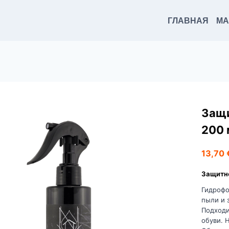
ГЛАВНАЯ
МА
Защи
200 
13,70
Защитно
Гидрофо
пыли и 
Подходи
обуви. 