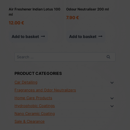
Air Freshener Indian Lotus 100
Odour Neutraliser 200 ml
ml
7.90
€
12.00
€
Add to basket
Add to basket
Search
for:
PRODUCT CATEGORIES
Car Detailing
Fragrances and Odor Neutralizers
Home Care Products
Hydrophobic Coatings
Nano Ceramic Coating
Sale & Clearance