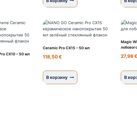
В корзину
В кор
Magic Wi
лобового
Ceramic Pro CX15 – 50 мл
Pro CX10 – 50 мл
27,98
118,50
€
В корзину
В кор
KANAKS SIA
Akadēmijas laukums 1 - 1, Рига, LV-1050 Латвия