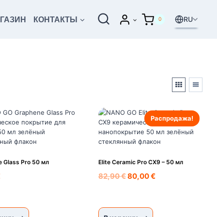
RU
ГАЗИН
КОНТАКТЫ
0
Распродажа!
 Glass Pro 50 мл
Elite Ceramic Pro CX9 – 50 мл
Первоначальная
Текущая
€
82,90
€
80,00
€
цена
цена:
составляла
80,00 €.
82,90 €.