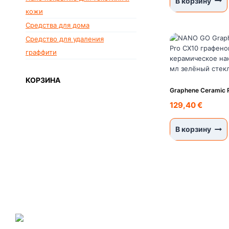
В корзину
кожи
Средства для дома
Средство для удаления
граффити
КОРЗИНА
Graphene Ceramic 
129,40
€
В корзину
NANO GO®
ir zīmols, kas piedāvā plašu
specializēto produktu klāstu, kura produkcija ir balstīta uz