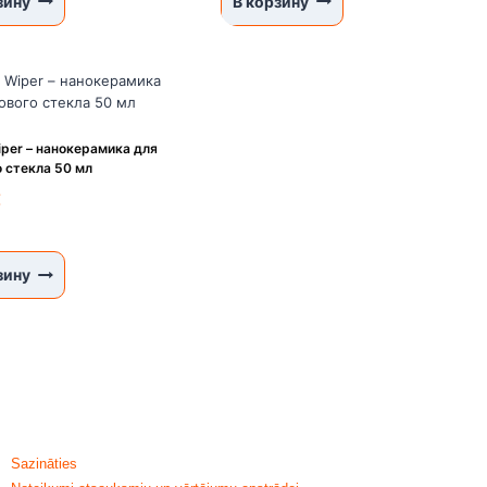
зину
В корзину
per – нанокерамика для
 стекла 50 мл
€
зину
ПОМОЩЬ И ИНФОРМАЦИЯ
Sazināties