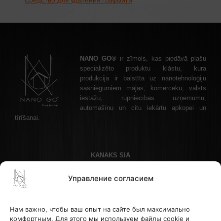
NANO GO®
ir zīmols, kas piedāvā plašu
specializēto produktu klāstu, kura
produkcija ir balstīta uz nanotehnoloģiju
sasniegumiem mājas, komercēku, valsts
iestāžu, rūpniecības uzņēmumu,
automašīnu un citu iekārtu apkopei un
tīrīšanai.
KANAKS SIA
Akadēmijas laukums 1 - 1, Рига, LV-1050 Латвия
Управление согласием
Телефон: +37122336465 , эл. почта: info@nanogo.lv
Банк Paysera: LT853500010008880017
Рег. номер: 45403034175
Нам важно, чтобы ваш опыт на сайте был максимально
НДС LV45403034175
комфортным. Для этого мы используем файлы cookie и